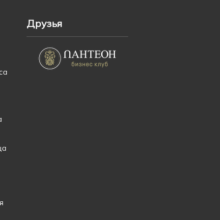
Друзья
са
а
ца
я