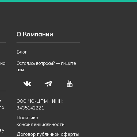
О Компании
Блог
 на
Остались вопросы? —
пишите
нам!
S
N
T
м
ООО "Ю-ЦРМ", ИНН:
та
3435142221
Политика
конфиденциальности
ту
Договор публичной оферты