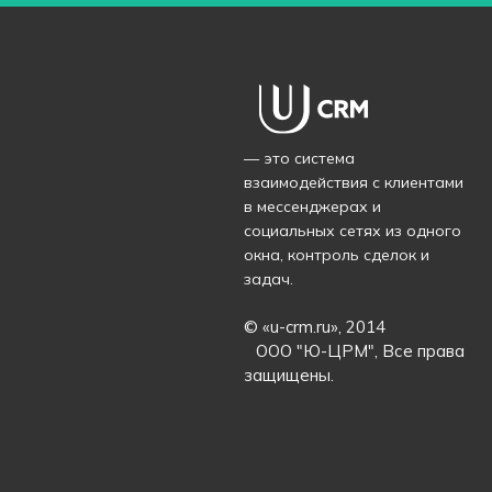
— это система
взаимодействия с клиентами
в мессенджерах и
социальных сетях из одного
окна, контроль сделок и
задач.
© «
u-crm.ru
», 2014
ООО "Ю-ЦРМ", Все права
защищены.