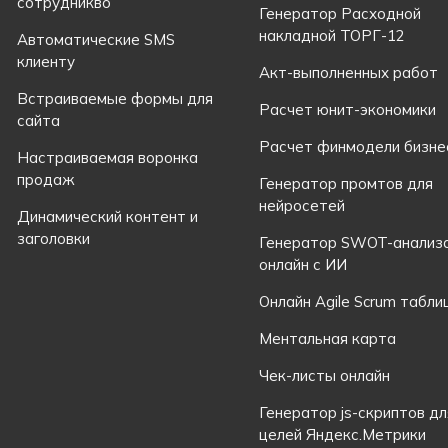
сотрудникво
Генератор Расходной
накладной ТОРГ-12
Автоматические SMS
клиенту
Акт-выполненных работ
Встраиваемые формы для
Расчет юнит-экономики
сайта
Расчет финмодели бизне
Настраиваемая воронка
продаж
Генератор промтов для
нейросетей
Динамический контент и
заголовки
Генератор SWOT-анализ
онлайн с ИИ
Онлайн Agile Scrum табли
Ментальная карта
Чек-листы онлайн
Генератор js-скриптов дл
целей Яндекс.Метрики