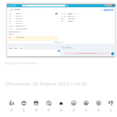
Карточка клиента
Обновлено:
28 Апреля 2025 в 06:50
👍
😍
😳
🤔
🔥
🥱
😬
🤬
👎
0
1
0
0
0
2
1
0
1